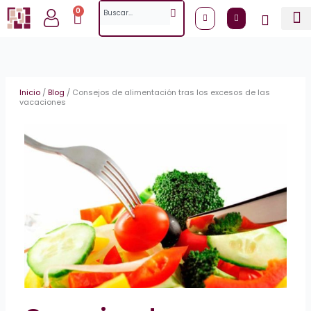
Ir
Search
0
Cart
al
contenido
Inicio
/
Blog
/
Consejos de alimentación tras los excesos de las
vacaciones