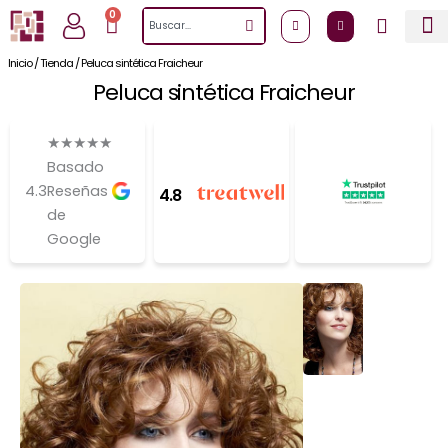
Ir
0
Cart
Search
al
contenido
Inicio
/
Tienda
/
Peluca sintética Fraicheur
Peluca sintética Fraicheur
★
★
★
★
★
Basado
4.3
Reseñas
4.8
de
Google