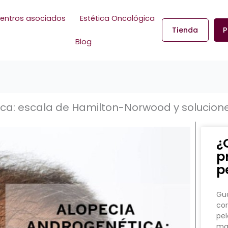
entros asociados
Estética Oncológica
Tienda
P
Blog
ca: escala de Hamilton-Norwood y solucion
¿
p
p
Gua
cor
pel
man