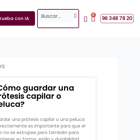
Search
0
Cart
96 348 78 20
rueba con IA
es
Cómo guardar una
rótesis capilar o
eluca?
rdar una prótesis capilar o una peluca
rectamente es importante para que el
o no se estropee pero también para
tener su forma, estilo y durabilidad.