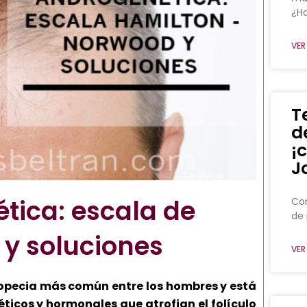
¿Ha
VER
T
d
¡
J
tica: escala de
Con
de 
y soluciones
VER
lopecia más común entre los hombres y está
icos y hormonales que atrofian el folículo