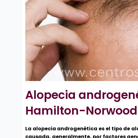
Alopecia androgené
Hamilton-Norwood 
La alopecia androgenética es el tipo de a
causada, generalmente, por factores genét