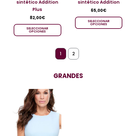
sintético Addition
sintético Addition
Plus
65,00
€
82,00
€
SELECCIONAR
OPCIONES
SELECCIONAR
OPCIONES
1
2
GRANDES
Rango
Este
de
producto
precios:
tiene
desde
1.150,00€
múltiples
hasta
variantes.
1.750,00€
Las
opciones