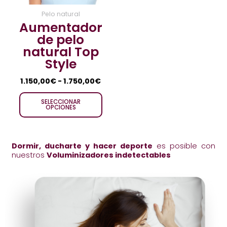
se
Pelo natural
Aumentador
pueden
de pelo
elegir
natural Top
en
Style
la
página
1.150,00
€
-
1.750,00
€
de
producto
SELECCIONAR
OPCIONES
Dormir, ducharte y hacer deporte
es posible con
nuestros
Voluminizadores indetectables