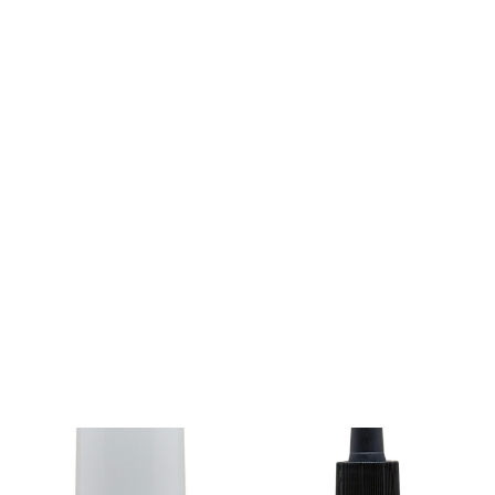
Estética oncológica | Cuidado
dermatológico durante la
quimioterapia
Sabemos que durante un tratamiento oncológico, la piel, el
cuero cabelludo y las uñas pueden volverse más sensibles o
irritarse con facilidad. En Centros Beltrán trabajamos con
marcas como Dermaviduals, formuladas específicamente
para pieles delicadas, que ayudan a hidratar, calmar y
proteger sin agredir.
Nuestro objetivo no es venderte una crema, sino
acompañarte con soluciones seguras y eficaces para que
te sientas más cómoda en tu piel. Te asesoramos
personalmente según tus necesidades para que sepas
cómo cuidarte, con confianza y tranquilidad.