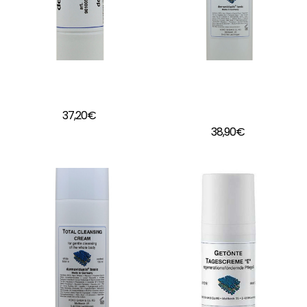
Bálsamo Labial de
Loción hidrantante
Dermaviduals
corporal Bodylotion
de Dermaviduals
37,20
€
38,90
€