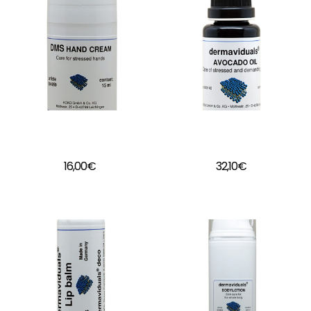
Crema de manos
Aceite de Aguacate
de Dermaviduals
de Dermaviduals
16,00
€
32,10
€