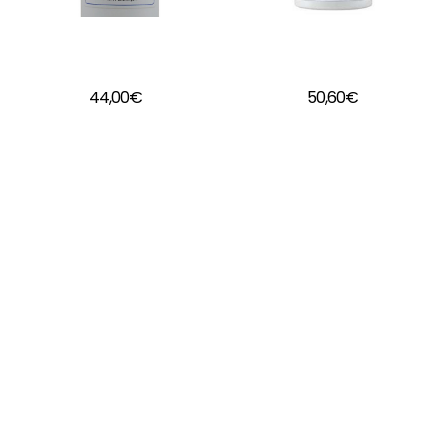
Crema de ducha de
BB Cream de
Dermaviduals
Dermaviduals
44,00
€
50,60
€