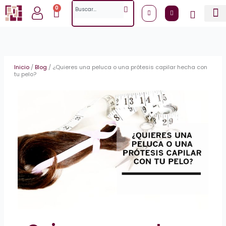
Ir
Search
0
Cart
al
contenido
Inicio
/
Blog
/
¿Quieres una peluca o una prótesis capilar hecha con
tu pelo?