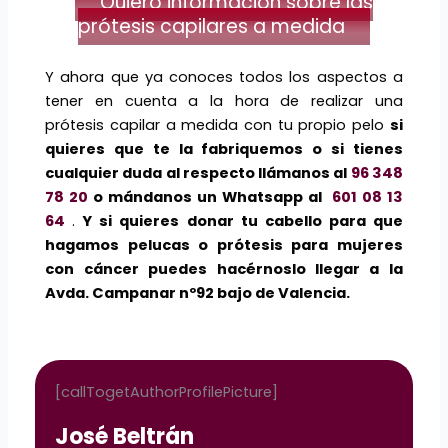
Quiero información sobre las
prótesis capilares a medida
Y ahora que ya conoces todos los aspectos a
tener en cuenta a la hora de realizar una
prótesis capilar a medida con tu propio pelo
si
quieres que te la fabriquemos o si tienes
cualquier duda al respecto llámanos al
96 348
78 20
o mándanos un Whatsapp al
601 08 13
64
.
Y si quieres donar tu cabello para que
hagamos pelucas o prótesis para mujeres
con cáncer puedes hacérnoslo llegar a la
Avda. Campanar nº92 bajo de Valencia.
[callTogetAuthorProfilePicture]
José Beltrán