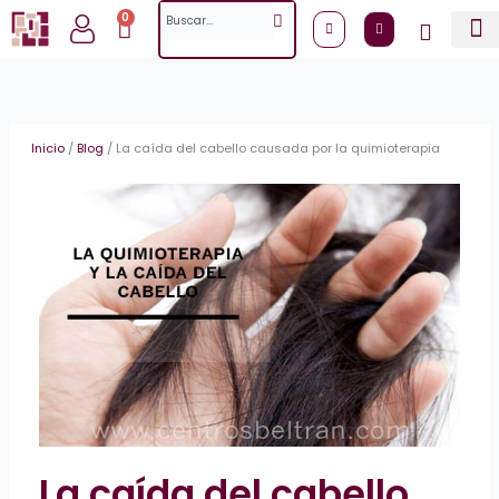
Ir
Search
0
Cart
al
contenido
Inicio
/
Blog
/
La caída del cabello causada por la quimioterapia
La caída del cabello