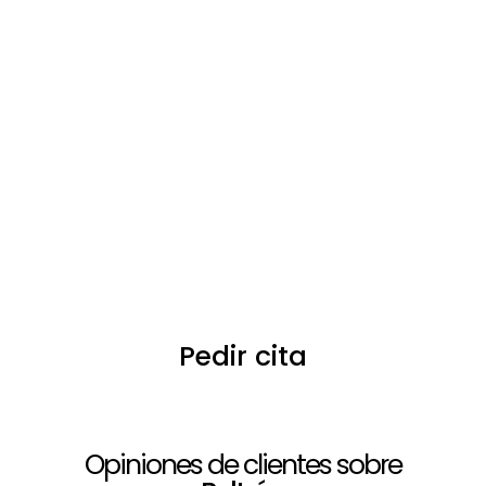
especialista?
Asesoramiento de Jose Beltrán
En la cita evaluamos el estado capilar de cada persona y
asesoramos acerca de cual es la mejor solución capilar.
Prueba
Llevamos a cabo una prueba de diferentes modelos de
prótesis capilares y pelucas de muestra para que cada
cliente pueda verse con una solución capilar y pueda
tener una visión clara acerca de lo que busca.
Pedir cita
Opiniones de clientes sobre