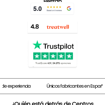
Beltrán
Amplias opciones de financiación
70 años de
¿Quién está detrás de Centros