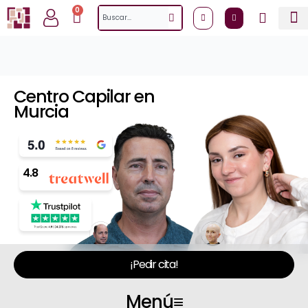
Ir
0
Cart
Search
al
contenido
Centro Capilar en
Murcia
4.8
¡Pedir cita!
Menú
≡