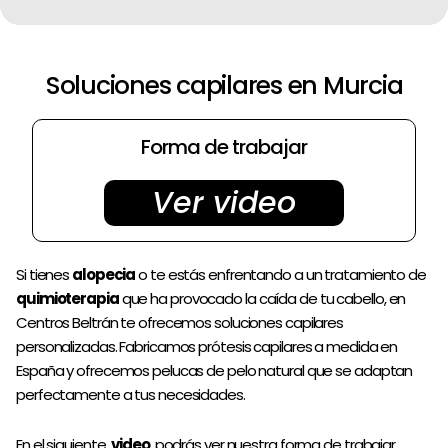
Dirección
Videos
Soluciones capilares en Murcia
Pedir cita
Forma de trabajar
Ver video
Si tienes
alopecia
o te estás enfrentando a un tratamiento de
quimioterapia
que ha provocado la caída de tu cabello, en
Centros Beltrán te ofrecemos soluciones capilares
personalizadas. Fabricamos prótesis capilares a medida en
España y ofrecemos pelucas de pelo natural que se adaptan
perfectamente a tus necesidades.
En el siguiente
video
podrás ver nuestra forma de trabajar