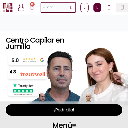
Ir
0
Cart
Search
al
contenido
Centro Capilar en
Jumilla
4.8
¡Pedir cita!
Menú
≡