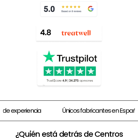
Amplias opciones de financiación
70 años d
¿Quién está detrás de Centros