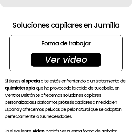
Dirección
Videos
Soluciones capilares en Jumilla
Pedir cita
Forma de trabajar
Ver video
Si tienes
alopecia
o te estás enfrentando a un tratamiento de
quimioterapia
que ha provocado la caída de tu cabello, en
Centros Beltrán te ofrecemos soluciones capilares
personalizadas. Fabricamos prótesis capilares a medida en
España y ofrecemos pelucas de pelo natural que se adaptan
perfectamente a tus necesidades.
En el siguiente
video
podrás ver nuestra forma de trabajar