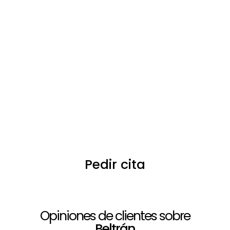
especialista?
Asesoramiento de Jose Beltrán
En la cita evaluamos el estado capilar de cada persona y
asesoramos acerca de cual es la mejor solución capilar.
Prueba
Llevamos a cabo una prueba de diferentes modelos de
prótesis capilares y pelucas de muestra para que cada
cliente pueda verse con una solución capilar y pueda
tener una visión clara acerca de lo que busca.
Pedir cita
Opiniones de clientes sobre
Beltrán