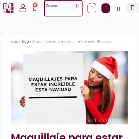
Ir
Search
0
Cart
al
contenido
Inicio
/
Blog
/
Maquillaje para estar increíble esta Navidad
Maquillaje para estar