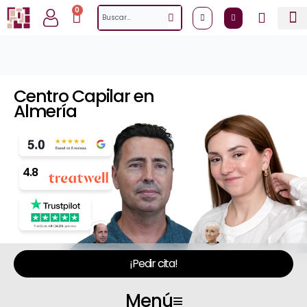
Ir
0
Cart
Search
al
contenido
Centro Capilar en
Almería
4.8
¡Pedir cita!
Menú
≡