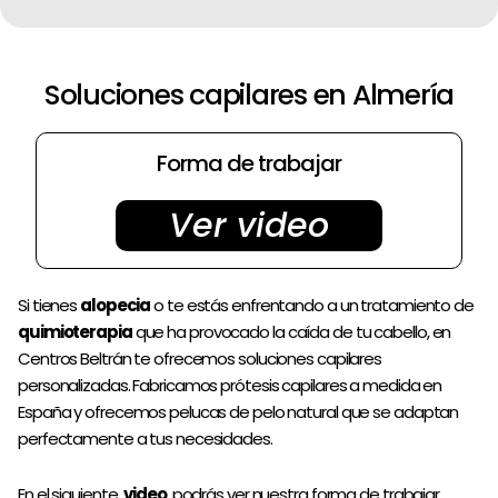
Dirección
Videos
Soluciones capilares en Almería
Pedir cita
Forma de trabajar
Ver video
Si tienes
alopecia
o te estás enfrentando a un tratamiento de
quimioterapia
que ha provocado la caída de tu cabello, en
Centros Beltrán te ofrecemos soluciones capilares
personalizadas. Fabricamos prótesis capilares a medida en
España y ofrecemos pelucas de pelo natural que se adaptan
perfectamente a tus necesidades.
En el siguiente
video
podrás ver nuestra forma de trabajar