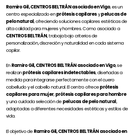
Ramiro Gil, CENTROS BELTRÁN asociado en Vigo
, es un
centro especializado en
prótesis capilares
y
pelucas de
pelo natural
, ofreciendo soluciones capilares estéticas de
alta calidad para mujeres y hombres. Como asociado a
CENTROS BELTRÁN
, trabaja bajo criterios de
personalización, discreción y naturalidad en cada sistema
capilar.
En
Ramiro Gil, CENTROS BELTRÁN asociado en Vigo
, se
realizan
prótesis capilares indetectables
, diseñadas a
medida para integrarse perfectamente con el cuero
cabelludo y el cabello natural. El centro ofrece
prótesis
capilares para mujer
,
prótesis capilares para hombre
y una cuidada selección de
pelucas de pelo natural
,
adaptadas a diferentes necesidades estéticas y estilos de
vida.
El objetivo de
Ramiro Gil, CENTROS BELTRÁN asociado en