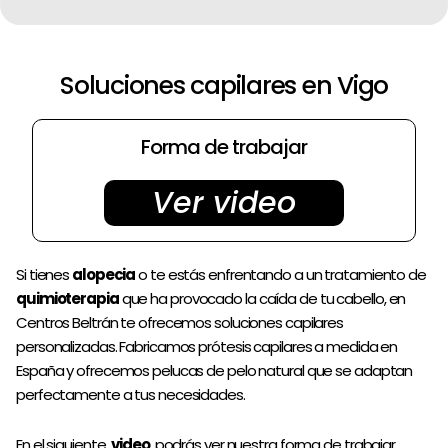
Dirección
Videos
Soluciones capilares en Vigo
Pedir cita
Forma de trabajar
Ver video
Si tienes
alopecia
o te estás enfrentando a un tratamiento de
quimioterapia
que ha provocado la caída de tu cabello, en
Centros Beltrán te ofrecemos soluciones capilares
personalizadas. Fabricamos prótesis capilares a medida en
España y ofrecemos pelucas de pelo natural que se adaptan
perfectamente a tus necesidades.
En el siguiente
video
podrás ver nuestra forma de trabajar