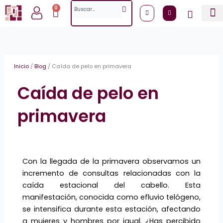
Ir
Search
0
Cart
al
contenido
Inicio
/
Blog
/
Caída de pelo en primavera
Caída de pelo en
primavera
Con la llegada de la primavera observamos un
incremento de consultas relacionadas con la
caída estacional del cabello. Esta
manifestación, conocida como efluvio telógeno,
se intensifica durante esta estación, afectando
a mujeres y hombres por igual. ¿Has percibido