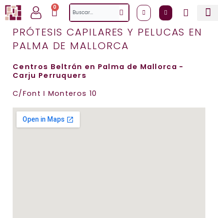
Ir
0
Cart
Search
al
contenido
PRÓTESIS CAPILARES Y PELUCAS EN
PALMA DE MALLORCA
Centros Beltrán en Palma de Mallorca -
Carju Perruquers​
C/Font I Monteros 10