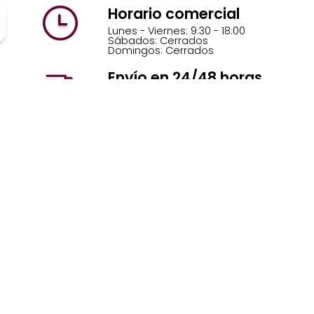
Horario comercial
Lunes - Viernes: 9:30 - 18:00
Sábados: Cerrados
Domingos: Cerrados
Envío en 24/48 horas
Completamente seguro, rápido y muy
discreto
Copyright © 2026 Centros Beltran | Powered
by
Beltrán
Preguntas Frecuentes
Política de privacidad
Términos y condiciones
Devoluciones