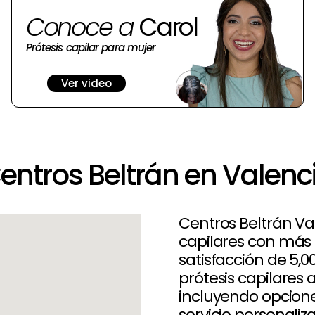
Conoce a
Carol
Prótesis capilar para mujer
Ver video
entros Beltrán en Valenc
Centros Beltrán Val
capilares con más 
satisfacción de 5,0
prótesis capilares 
incluyendo opcione
servicio personaliz