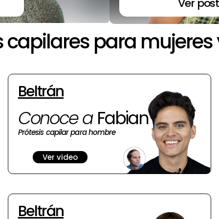
Ver post
s capilares para mujeres
Beltrán
Conoce a
Fabian
Prótesis capilar para hombre
Ver video
Beltrán