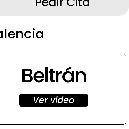
Pedir Cita
alencia
Beltrán
Ver video