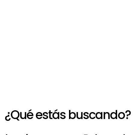
amiento de un
nal?
estro especialista!
 orientarte
¿Qué estás buscando?