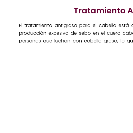
Tratamiento A
El tratamiento antigrasa para el cabello está
producción excesiva de sebo en el cuero cabel
personas que luchan con cabello graso, lo q
apariencia de cabello lacio, pesado y la t
residuos.
El tratamiento antigrasa utiliza productos esp
actividad de las glándulas sebáceas
. Estos 
que limpian profundamente sin ser agresivos, e
mantienen la hidratación natural del cuero cabel
Este tratamiento no solo
mejora la aparien
contribuye a su salud general, previniendo pr
grasa
como la dermatitis seborreica o los folíc