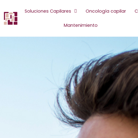
Ir
al
Soluciones Capilares
Oncología capilar
C
contenido
Mantenimiento