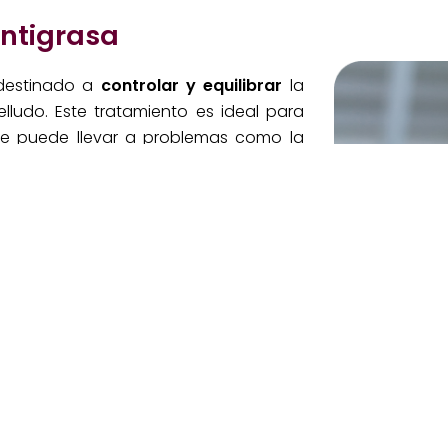
ntigrasa
 destinado a
controlar y equilibrar
la
ludo. Este tratamiento es ideal para
ue puede llevar a problemas como la
endencia a acumular más suciedad y
ecíficamente formulados para
regular la
productos suelen contener ingredientes
liminando el exceso de grasa mientras
ludo.
cia del cabello
, sino que también
oblemas relacionados con el
exceso de
ulos obstruidos. Una rutina regular de