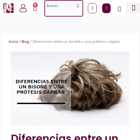
Ir
Search
0
Cart
al
contenido
Inicio
/
Blog
/
Diferencias entre un bisoñé y una prótesis capilar
Diferencias entre un