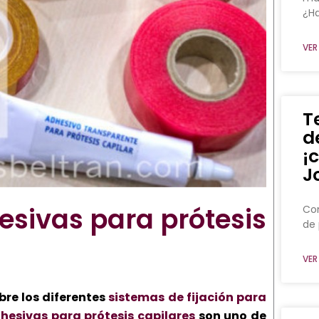
¿Ha
VER
T
d
¡
J
esivas para prótesis
Con
de 
VER
re los diferentes
sistemas de fijación para
hesivas para prótesis capilares
son uno de