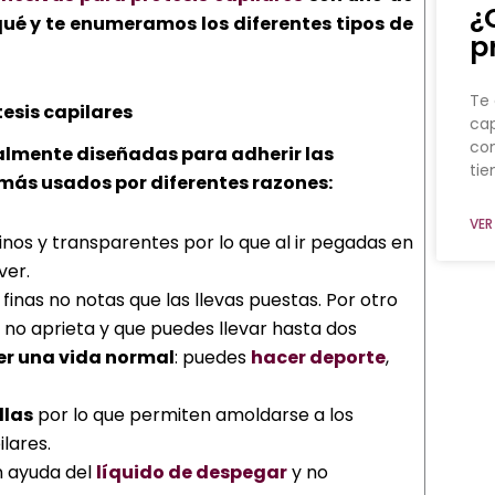
¿
qué y te enumeramos los diferentes tipos de
p
Te 
esis capilares
cap
co
almente diseñadas para adherir las
ti
 más usados por diferentes razones:
VER
inos y transparentes por lo que al ir pegadas en
ver.
 finas no notas que las llevas puestas. Por otro
 no aprieta y que puedes llevar hasta dos
er una vida normal
: puedes
hacer deporte
,
llas
por lo que permiten amoldarse a los
ilares.
 ayuda del
líquido de despegar
y no