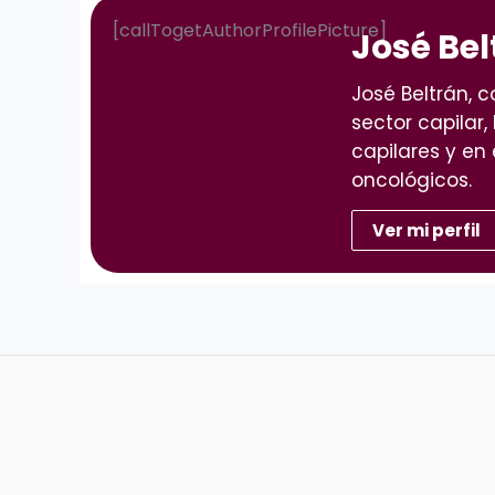
[callTogetAuthorProfilePicture]
José Bel
José Beltrán, 
sector capilar,
capilares y en 
oncológicos.
Ver mi perfil