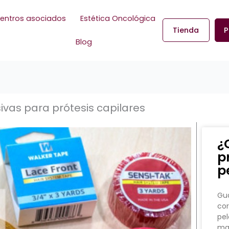
entros asociados
Estética Oncológica
Tienda
P
Blog
ivas para prótesis capilares
¿
p
p
Gua
cor
pel
man