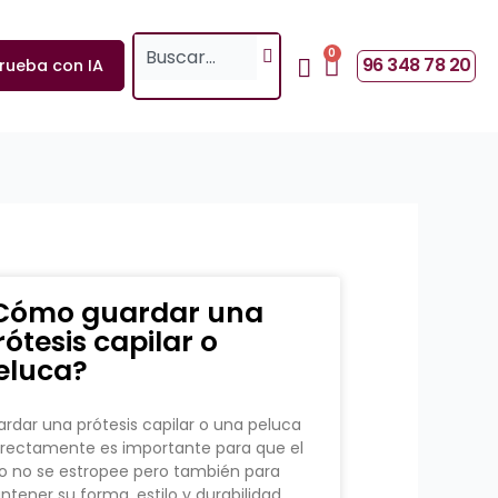
Search
0
Cart
96 348 78 20
rueba con IA
Cómo guardar una
rótesis capilar o
eluca?
rdar una prótesis capilar o una peluca
rectamente es importante para que el
o no se estropee pero también para
tener su forma, estilo y durabilidad.