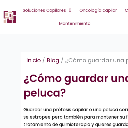
Ir
al
Soluciones Capilares
Oncología capilar
C
contenido
Mantenimiento
Inicio
/
Blog
/
¿Cómo guardar una pr
¿Cómo guardar una 
peluca?
Guardar una prótesis capilar o una peluca co
se estropee pero también para mantener su for
tratamiento de quimioterapia y quieres guar