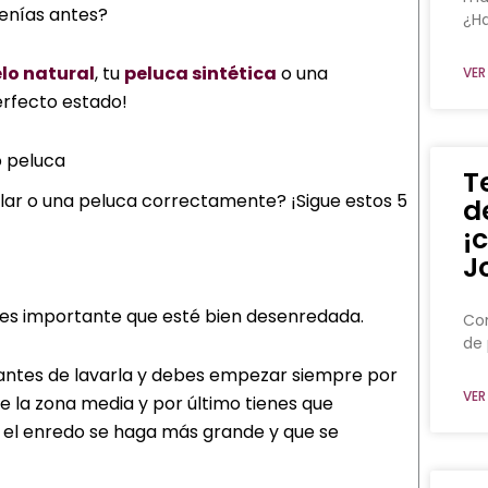
 tenías antes?
¿Ha
lo natural
, tu
peluca sintética
o una
VER
erfecto estado!
o peluca
T
ar o una peluca correctamente? ¡Sigue estos 5
d
¡
J
es importante que esté bien desenredada.
Con
de 
antes de lavarla y debes empezar siempre por
VER
e la zona media y por último tienes que
ue el enredo se haga más grande y que se