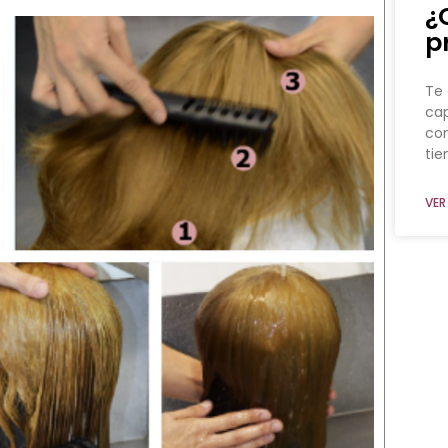
¿
p
Te 
cap
co
ti
VER