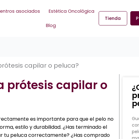
entros asociados
Estética Oncológica
Tienda
P
Blog
ótesis capilar o peluca?
prótesis capilar o
¿
p
p
rrectamente es importante para que el pelo no
Gua
cor
ma, estilo y durabilidad. ¿Has terminado el
pel
dar tu peluca correctamente? ¿Has comprado
man