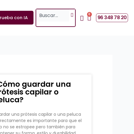
Search
0
Cart
96 348 78 20
rueba con IA
Cómo guardar una
rótesis capilar o
eluca?
rdar una prótesis capilar o una peluca
rectamente es importante para que el
o no se estropee pero también para
tener su forma, estilo y durabilidad.