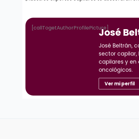
[callTogetAuthorProfilePicture]
José Bel
José Beltrán, 
sector capilar,
capilares y en 
oncológicos.
Ver mi perfil