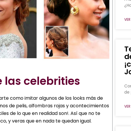
¿Ha
VER
T
d
¡
J
las celebrities
Con
de 
ñarte como imitar algunos de los looks más de
enos de pelis, alfombras rojas y acontecimientos
VER
les de lo que en realidad son!. Así que no te
co, y veras que en nada te quedan igual.