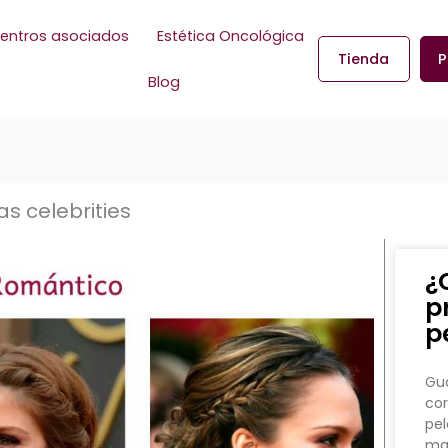
entros asociados
Estética Oncológica
Tienda
P
Blog
as celebrities
¿
p
p
Gua
cor
pel
man