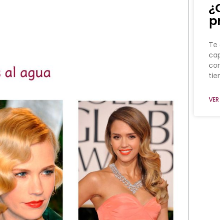
¿
p
Te 
cap
co
ti
VER