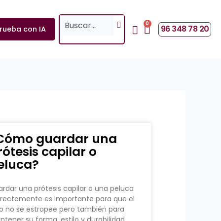
Search
0
Cart
96 348 78 20
rueba con IA
Cómo guardar una
rótesis capilar o
eluca?
rdar una prótesis capilar o una peluca
rectamente es importante para que el
o no se estropee pero también para
tener su forma, estilo y durabilidad.