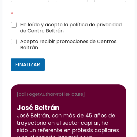
m
l
a
b
é
i
*
r
f
l
e
o
*
He leído y acepto la política de privacidad
*
n
de Centro Beltrán
o
*
Acepto recibir promociones de Centros
Beltrán
FINALIZAR
[callTogetAuthorProfilePicture]
José Beltrán
José Beltrán, con más de 45 años de
trayectoria en el sector capilar, ha
sido un referente en prótesis capilares