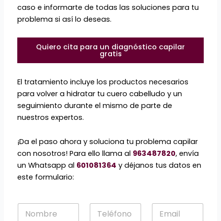
caso e informarte de todas las soluciones para tu
problema si así lo deseas.
Quiero cita para un diagnóstico capilar
gratis
El tratamiento incluye los productos necesarios
para volver a hidratar tu cuero cabelludo y un
seguimiento durante el mismo de parte de
nuestros expertos.
¡Da el paso ahora y soluciona tu problema capilar
con nosotros! Para ello llama al
963487820
, envía
un Whatsapp al
601081364
y déjanos tus datos en
este formulario:
N
T
E
o
e
m