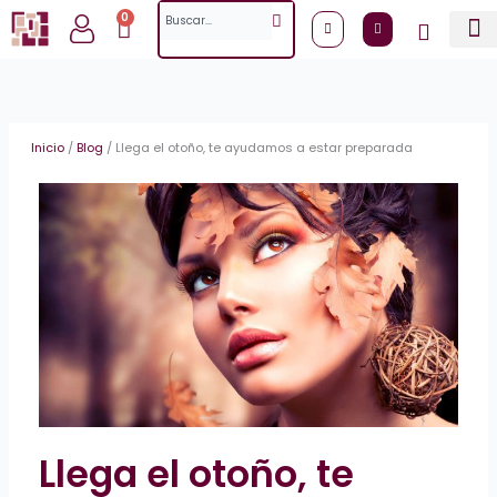
Ir
Search
0
Cart
al
contenido
Inicio
/
Blog
/
Llega el otoño, te ayudamos a estar preparada
Llega el otoño, te