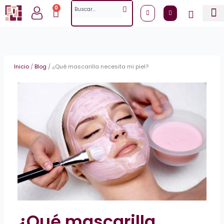
Ir
Search
0
Cart
al
contenido
Inicio
/
Blog
/
¿Qué mascarilla necesita mi piel?
¿Qué mascarilla