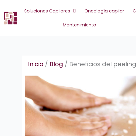
Ir
al
Soluciones Capilares
Oncología capilar
C
contenido
Mantenimiento
Inicio
/
Blog
/
Beneficios del peelin