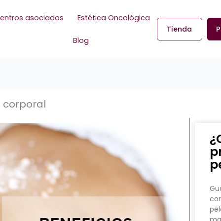
entros asociados
Estética Oncológica
Tienda
P
Blog
g corporal
¿
p
p
Gua
cor
pel
man