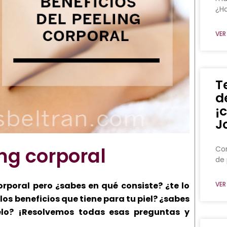
¿Ha
VER
T
d
¡
J
ing corporal
Con
de 
VER
rporal pero ¿sabes en qué consiste? ¿te lo
os beneficios que tiene para tu piel? ¿sabes
elo? ¡Resolvemos todas esas preguntas y