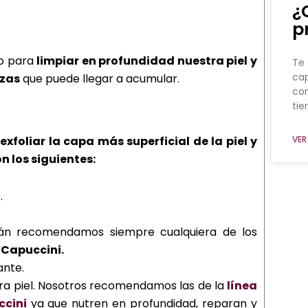
¿
p
do para
limpiar en profundidad nuestra piel y
Te 
cap
ezas
que puede llegar a acumular.
co
ti
n
exfoliar la capa más superficial de la piel y
VER
 los siguientes:
.
ltrán recomendamos siempre cualquiera de los
 Capuccini.
ante.
tra piel. Nosotros recomendamos las de la
línea
ccini
ya que nutren en profundidad, reparan y