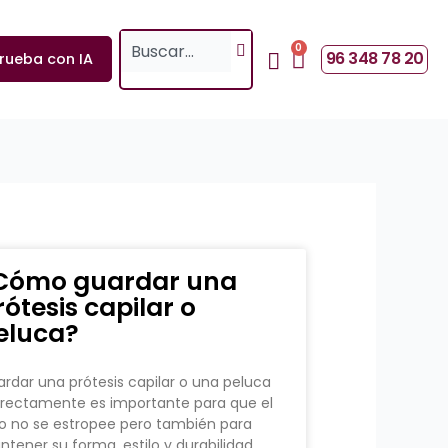
Search
0
Cart
96 348 78 20
rueba con IA
Cómo guardar una
rótesis capilar o
eluca?
rdar una prótesis capilar o una peluca
rectamente es importante para que el
o no se estropee pero también para
tener su forma, estilo y durabilidad.