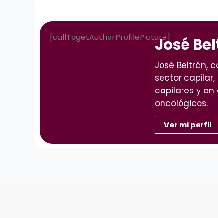
[callTogetAuthorProfilePicture]
José Bel
José Beltrán, 
sector capilar,
capilares y en 
oncológicos.
Ver mi perfil