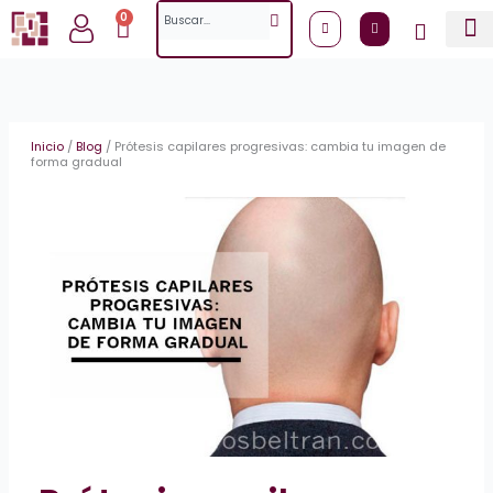
Ir
Search
0
Cart
al
contenido
Inicio
/
Blog
/
Prótesis capilares progresivas: cambia tu imagen de
forma gradual