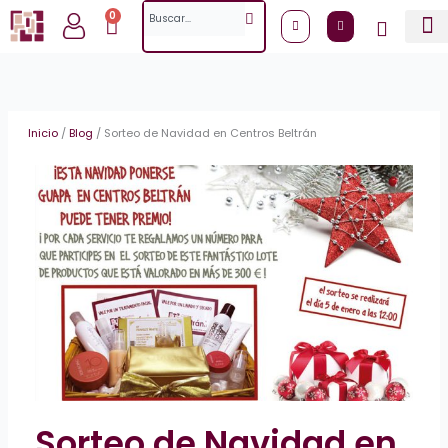
Ir
Search
0
Cart
al
contenido
Inicio
/
Blog
/
Sorteo de Navidad en Centros Beltrán
Sorteo de Navidad en