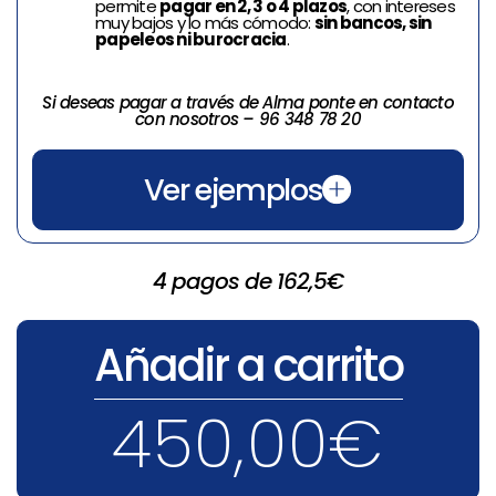
cómoda y me
permite
pagar en 2, 3 o 4 plazos
, con intereses
muy bajos y lo más cómodo:
sin bancos, sin
explicaron cual era
papeleos ni burocracia
.
mi problema capilar,
ofreciéndome varias
soluciones que se
Si deseas pagar a través de Alma ponte en contacto
con nosotros – 96 348 78 20
ajustaban a mi
presupuesto. Escribo
esta reseña porque
Ver ejemplos
estoy agradecida
por su privacidad y
profesionalismo.
4 pagos de 162,5€
Respecto a la
peluca, me
sorprendió mucho la
Añadir a carrito
calidad y resistencia
de la peluca,
además que pude
450,00
€
elegir el color natural
de mi pelo.
Estoy muy