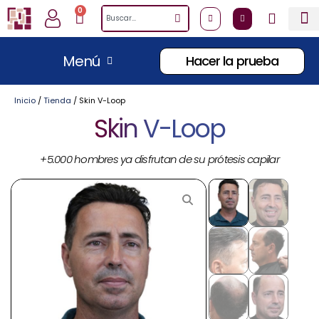
Ir
0
Cart
Search
al
contenido
Menú
Hacer la prueba
Inicio
/
Tienda
/
Skin V-Loop
Skin V-Loop
+5.000 hombres ya disfrutan de su prótesis capilar