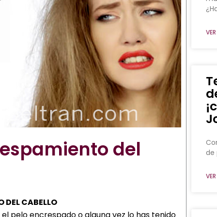
¿Ha
VER
T
d
¡
J
respamiento del
Con
de 
VER
O DEL CABELLO
s el pelo encrespado o alguna vez lo has tenido