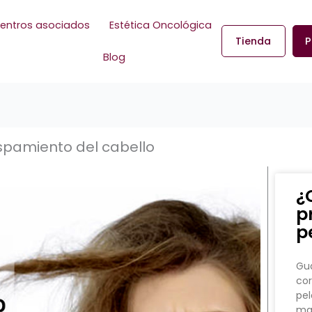
entros asociados
Estética Oncológica
Tienda
P
Blog
spamiento del cabello
¿
p
p
Gua
cor
pel
man