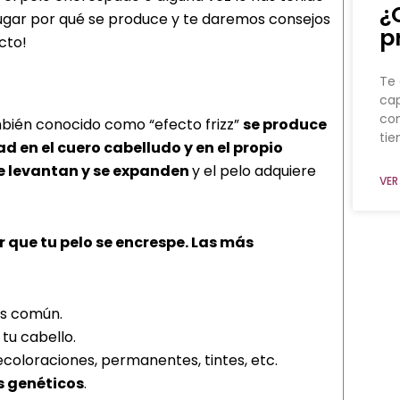
¿
ugar por qué se produce y te daremos consejos
p
cto!
Te 
cap
co
mbién conocido como “efecto frizz”
se produce
ti
en el cuero cabelludo y en el propio
se levantan y se expanden
y el pelo adquiere
VER
 que tu pelo se encrespe. Las más
ás común.
tu cabello.
coloraciones, permanentes, tintes, etc.
s genéticos
.