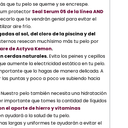
rás que tu pelo se queme y se encrespe.
rum protector
Seal Serum 05 de la línea AND
secarlo que te vendrán genial para evitar el
lizar aire frío.
das al sol, del cloro de la piscina y del
 externos resecan muchísimo más tu pelo por
lare de Actyva Kemon
.
on cerdas naturales.
Evita los peines y cepillos
ue aumente la electricidad estática en tu pelo.
s importante que lo hagas de manera delicada. A
 las puntas y poco a poco ve subiendo hacia
Nuestro pelo también necesita una hidratación
per importante que tomes la cantidad de líquidos
on el aporte de hierro y vitaminas
 ayudará a la salud de tu pelo.
as largas y uniformes te ayudarán a evitar el