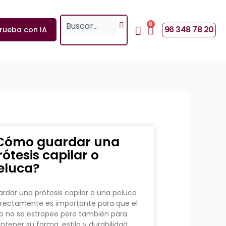
Search
0
Cart
96 348 78 20
rueba con IA
Cómo guardar una
rótesis capilar o
eluca?
rdar una prótesis capilar o una peluca
rectamente es importante para que el
o no se estropee pero también para
tener su forma, estilo y durabilidad.