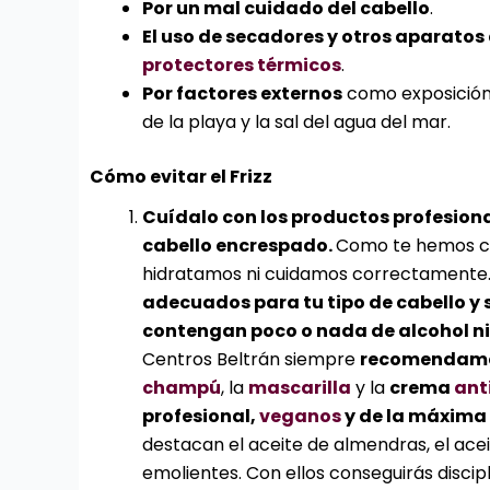
Por un mal cuidado del cabello
.
El uso de secadores y otros aparatos 
protectores térmicos
.
Por factores externos
como exposición p
de la playa y la sal del agua del mar.
Cómo evitar el Frizz
Cuídalo con los productos profesion
cabello encrespado.
Como te hemos co
hidratamos ni cuidamos correctamente.
adecuados para tu tipo de cabello y
contengan poco o nada de alcohol ni 
Centros Beltrán siempre
recomendam
champú
, la
mascarilla
y la
crema
anti
profesional,
veganos
y de la máxima 
destacan el aceite de almendras, el acei
emolientes. Con ellos conseguirás discip