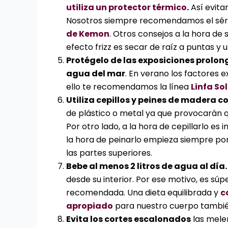
utiliza un protector térmico
.
Así evita
Nosotros siempre recomendamos el sé
de Kemon
. Otros consejos a la hora de 
efecto frizz es secar de raíz a puntas y uti
Protégelo de las exposiciones prolonga
agua del mar
. En verano los factores
ello te recomendamos la línea
Linfa So
Utiliza cepillos y peines de madera c
de plástico o metal ya que provocarán q
Por otro lado, a la hora de cepillarlo e
la hora de peinarlo empieza siempre por
las partes superiores.
Bebe al menos 2 litros de agua al día.
desde su interior. Por ese motivo, es sú
recomendada. Una dieta equilibrada y
c
apropiado
para nuestro cuerpo también
Evita los cortes escalonados
las melen