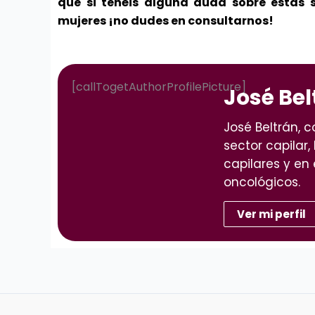
que si tenéis alguna duda sobre estas 
mujeres ¡no dudes en consultarnos!
[callTogetAuthorProfilePicture]
José Bel
José Beltrán, 
sector capilar,
capilares y en 
oncológicos.
Ver mi perfil