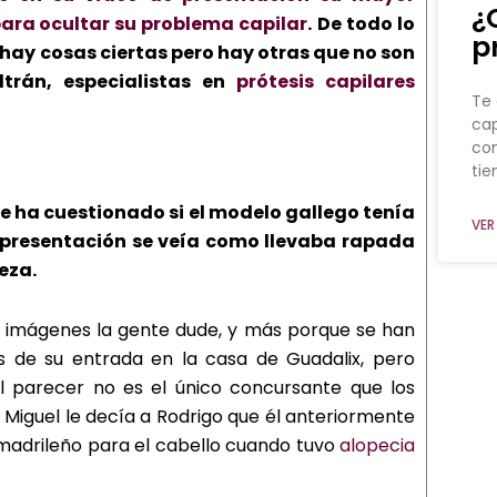
¿
 para ocultar su problema capilar
.
De todo lo
p
s hay cosas ciertas pero hay otras que no son
ltrán, especialistas en
prótesis capilares
Te 
cap
co
ti
se ha cuestionado si el modelo gallego tenía
VER
 presentación se veía como llevaba rapada
eza.
 imágenes la gente dude, y más porque se han
s de su entrada en la casa de Guadalix, pero
al parecer no es el único concursante que los
iguel le decía a Rodrigo que él anteriormente
madrileño para el cabello cuando tuvo
alopecia