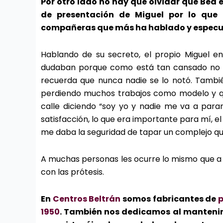
Por otro lado no hay que olvidar que Bea e
de presentación de Miguel por lo que 
compañeras que más ha hablado y especul
Hablando de su secreto, el propio Miguel e
dudaban porque como está tan cansado no se
recuerda que nunca nadie se lo notó. Tambi
perdiendo muchos trabajos como modelo y que 
calle diciendo “soy yo y nadie me va a para
satisfacción, lo que era importante para mí, 
me daba la seguridad de tapar un complejo que
A muchas personas les ocurre lo mismo que a 
con las prótesis.
En
Centros Beltrán
somos fabricantes de
p
1950
. También nos dedicamos al mantenim