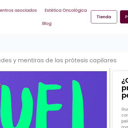
entros asociados
Estética Oncológica
Tienda
P
Blog
des y mentiras de las prótesis capilares
¿
p
p
Gua
cor
pel
man