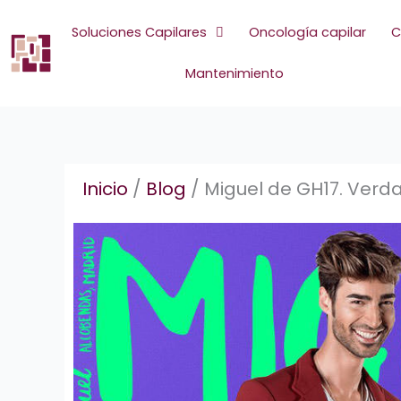
Ir
al
Soluciones Capilares
Oncología capilar
C
contenido
Mantenimiento
Inicio
/
Blog
/
Miguel de GH17. Verda