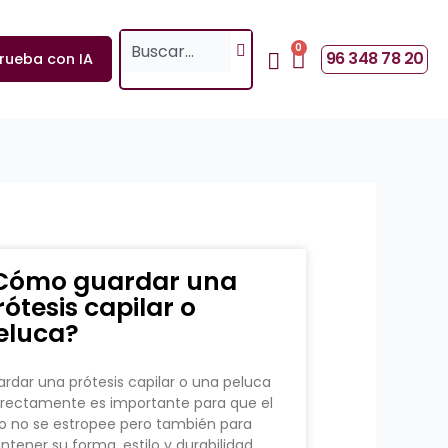
Search
0
Cart
96 348 78 20
rueba con IA
Cómo guardar una
rótesis capilar o
eluca?
rdar una prótesis capilar o una peluca
rectamente es importante para que el
o no se estropee pero también para
tener su forma, estilo y durabilidad.