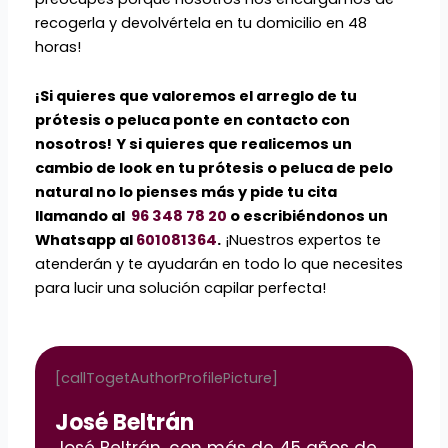
recogerla y devolvértela en tu domicilio en 48
horas!
¡Si quieres que valoremos el arreglo de tu
prótesis o peluca ponte en contacto con
nosotros!
Y si quieres que realicemos un
cambio de look en tu prótesis o peluca de pelo
natural no lo pienses más y pide tu cita
llamando al
96 348 78 20
o escribiéndonos un
Whatsapp al
601081364
.
¡Nuestros expertos te
atenderán y te ayudarán en todo lo que necesites
para lucir una solución capilar perfecta!
[callTogetAuthorProfilePicture]
José Beltrán
José Beltrán, con más de 45 años de