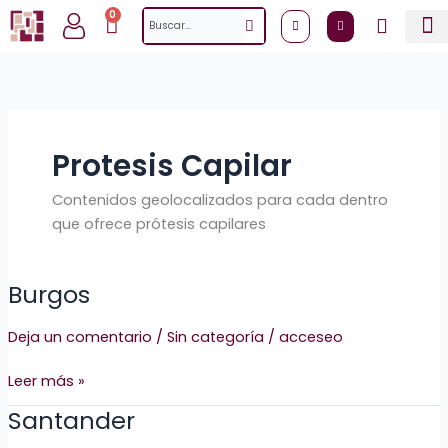
Ir
0
Cart
Search
al
contenido
Protesis Capilar
Contenidos geolocalizados para cada dentro
que ofrece prótesis capilares
Burgos
Burgos
Deja un comentario
/
Sin categoría
/
acceseo
Leer más »
Santander
Santander