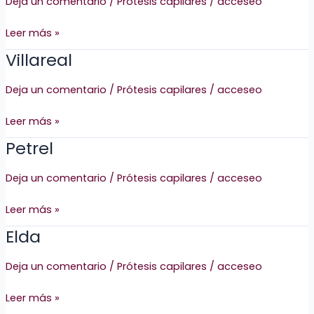
Deja un comentario
/
Prótesis capilares
/
acceseo
Leer más »
Villareal
Villareal
Deja un comentario
/
Prótesis capilares
/
acceseo
Leer más »
Petrel
Petrel
Deja un comentario
/
Prótesis capilares
/
acceseo
Leer más »
Elda
Elda
Deja un comentario
/
Prótesis capilares
/
acceseo
Leer más »