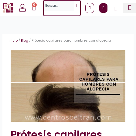
Ir
Search
0
Cart
al
contenido
Inicio
/
Blog
/
Prótesis capilares para hombres con alopecia
Prótesis capilares