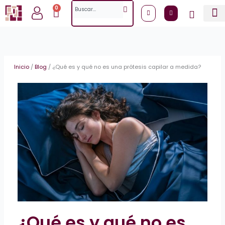
Ir
Search
0
Cart
al
contenido
Inicio
/
Blog
/
¿Qué es y qué no es una prótesis capilar a medida?
¿Qué es y qué no es