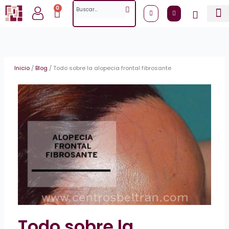
Ir
Search
0
Cart
al
contenido
Inicio
/
Blog
/
Todo sobre la alopecia frontal fibrosante
Todo sobre la