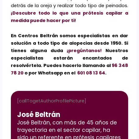
detrás de la oreja y realizar todo tipo de peinados.
¡Descubre todo lo que una prótesis capilar a
medida puede hacer por ti!
En Centros Beltrán somos especialistas en dar
solución a todo tipo de alopecias desde 1950. Si
tienes alguna duda
¡pregúntanos!
Nuestros
especialistas estarán encantados de
resolvértela. Puedes hacerlo llamando al
96 348
78 20
o por Whatsapp en el
601 08 13 64
.
[callTogetAuthorProfilePicture]
José Beltrán
José Beltrán, con más de 45 años de
trayectoria en el sector capilar, ha
sido un referente en prótesis capilares