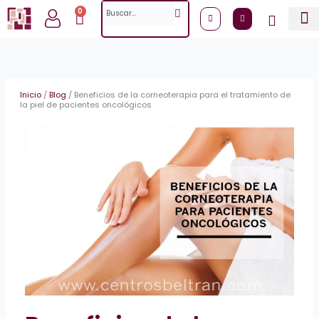
Ir
Search
0
Cart
al
contenido
Inicio
/
Blog
/
Beneficios de la corneoterapia para el tratamiento de
la piel de pacientes oncológicos