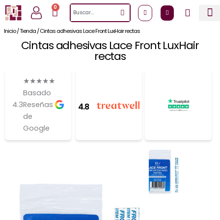
Ir
0
Cart
Search
al
contenido
Inicio
/
Tienda
/
Cintas adhesivas Lace Front LuxHair rectas
Cintas adhesivas Lace Front LuxHair
rectas
★
★
★
★
★
Basado
4.3
Reseñas
4.8
de
Google