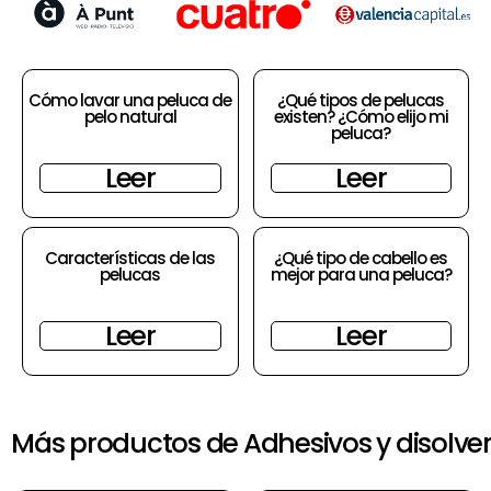
Cómo lavar una peluca de
¿Qué tipos de pelucas
pelo natural
existen? ¿Cómo elijo mi
peluca?
Leer
Leer
Características de las
¿Qué tipo de cabello es
pelucas
mejor para una peluca?
Leer
Leer
Más productos de Adhesivos y disolven
El
El
precio
precio
original
actual