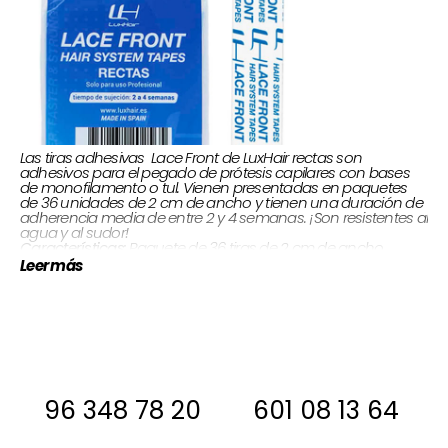
Las tiras adhesivas Lace Front de LuxHair rectas son
adhesivos para el pegado de prótesis capilares con bases
de monofilamento o tul. Vienen presentadas en paquetes
de 36 unidades de 2 cm de ancho y tienen una duración de
adherencia media de entre 2 y 4 semanas. ¡Son resistentes al
agua y al sudor!
Paquete de 36 tiras de 2 cm de ancho
Características:
Leer más
Si estas interesada, antes de comprar
ponte en contacto con nosotros para
decirte si la tenemos en stock
96 348 78 20
601 08 13 64