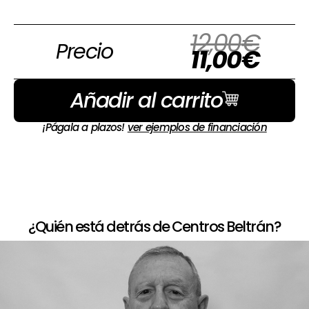
El
El
12,00
€
Precio
prec
prec
11,00
€
orig
actu
era:
es:
Añadir al carrito
12,0
11,00
¡Págala a plazos!
ver ejemplos de financiación
¿Quién está detrás de Centros Beltrán?