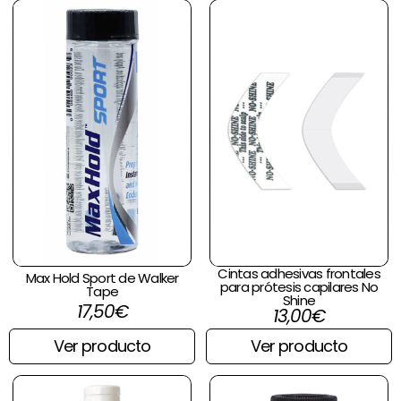
era:
es:
18,00€.
17,00€.
Cintas adhesivas frontales
Max Hold Sport de Walker
para prótesis capilares No
Tape
Shine
17,50
€
13,00
€
Ver producto
Ver producto