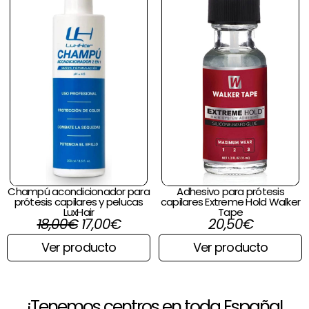
Champú acondicionador para
Adhesivo para prótesis
prótesis capilares y pelucas
capilares Extreme Hold Walker
LuxHair
Tape
18,00
€
17,00
€
20,50
€
Ver producto
Ver producto
¡Tenemos centros en toda España!