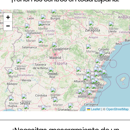
+
−
Leaflet
|
©
OpenStreetMap