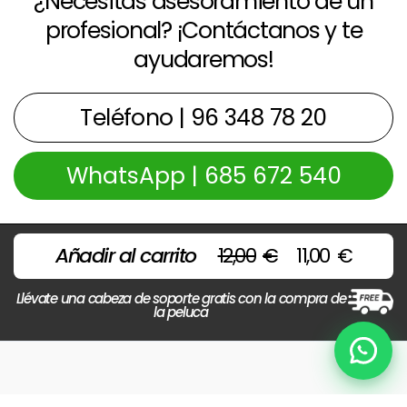
¿Necesitas asesoramiento de un
profesional? ¡Contáctanos y te
ayudaremos!
Teléfono | 96 348 78 20
WhatsApp | 685 672 540
El
El
Añadir al carrito
12,00
€
11,00
€
precio
preci
original
actu
era:
es:
Llévate una cabeza de soporte gratis con la compra de
la peluca
12,00€.
11,00€
Chat
Copyright © 2026 Centros Beltran | Powered by
Beltrán