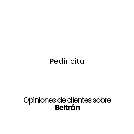
Prueba
Llevamos a cabo una prueba de diferentes modelos de
prótesis capilares y pelucas de muestra para que cada
cliente pueda verse con una solución capilar y pueda
tener una visión clara acerca de lo que busca.
Pedir cita
Opiniones de clientes sobre
Beltrán