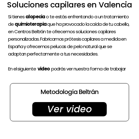
Soluciones capilares en Valencia
Pedir cita
Si tienes
alopecia
o te estás enfrentando a un tratamiento
de
quimioterapia
que ha provocado la caída de tu cabello,
en Centros Beltrán te ofrecemos soluciones capilares
personalizadas. Fabricamos prótesis capilares a medida en
España y ofrecemos pelucas de pelo natural que se
adaptan perfectamente a tus necesidades.
En el siguiente
video
podrás ver nuestra forma de trabajar
Metodología Beltrán
Ver video
¿Necesitas asesoramiento de un