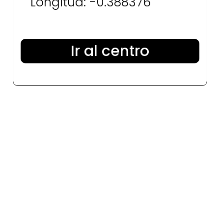
Longitud: -0.388376
Ir al centro
¿Quieres una cita con nuestro
especialista?
Asesoramiento de Jose Beltrán
En la cita evaluamos el estado capilar de cada persona y
asesoramos acerca de cual es la mejor solución capilar.