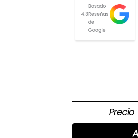
Basado
4.3
Reseñas
de
Google
Si estas inte
comprar ponte
nosotros par
tenemos
Precio
A