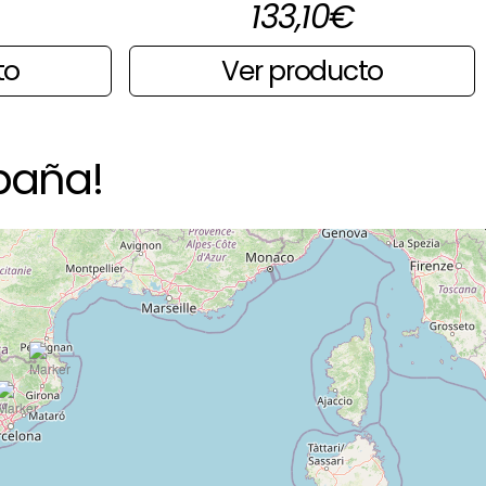
133,10
€
to
Ver producto
paña!