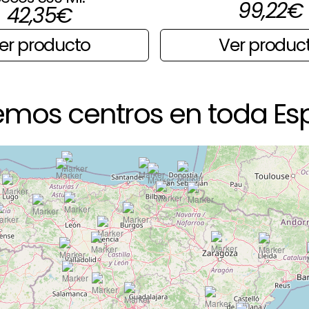
99,22
€
42,35
€
Ver produc
er producto
emos centros en toda Es