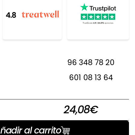
4.8
resada, antes de
96 348 78 20
 en contacto con
a decirte si la
601 08 13 64
 en stock
24,08
€
ñadir al carrito