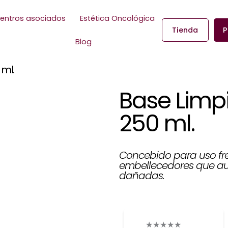
entros asociados
Estética Oncológica
Tienda
P
Blog
ml.
Base Limp
250 ml.
Concebido para uso fre
embellecedores que au
dañadas.
★
★
★
★
★