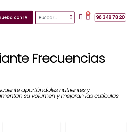
0
Search
Cart
96 348 78 20
rueba con IA
iante Frecuencias
cuente aportándoles nutrientes y
mentan su volumen y mejoran las cutículas