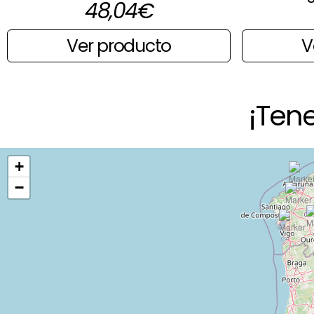
48,04
€
Ver producto
V
¡Ten
+
−