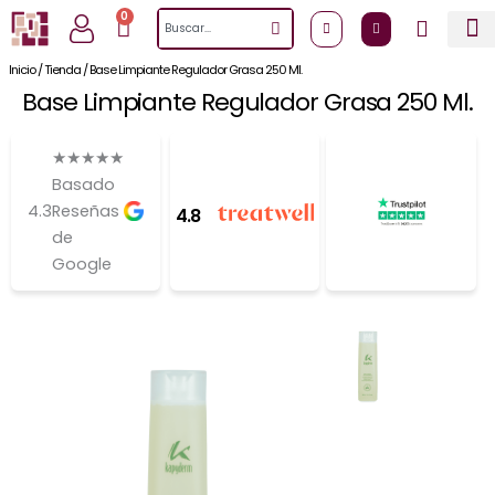
Ir
0
Cart
Search
al
contenido
Inicio
/
Tienda
/
Base Limpiante Regulador Grasa 250 Ml.
Base Limpiante Regulador Grasa 250 Ml.
★
★
★
★
★
Basado
4.3
Reseñas
4.8
de
Google