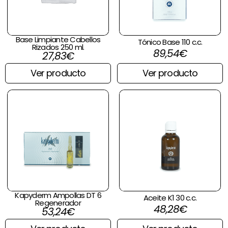
Base Limpiante Cabellos
Tónico Base 110 c.c.
Rizados 250 ml.
89,54
€
27,83
€
Ver producto
Ver producto
Kapyderm Ampollas DT 6
Aceite K1 30 c.c.
Regenerador
48,28
€
53,24
€