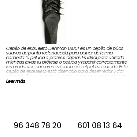
Cepillo de esqueleto Denman D100T es un cepillo de púas
suaves de punta redondeada para peinar de forma
cómoda tu peluca o prótesis capilar. Es ideal para utilizarlo
mientras lavas tu prótesis o peluca y repartir correctamente
los productos capilares evitando que el pelo se enrede. Este
cepillo de esqueleto está diseñado para desenredar y dar
volumen. Tiene un mango ergonómico para manejarlo de
manera cómoda.
Leer más
Si estas interesada, antes de comprar
ponte en contacto con nosotros para
decirte si la tenemos en stock
96 348 78 20
601 08 13 64