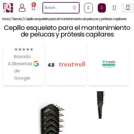
Ir
0
Cart
Search
al
contenido
Inicio
/
Tienda
/
Cepillo esqueleto para el mantenimiento de pelucas y prótesis capilares
Cepillo esqueleto para el mantenimiento
de pelucas y prótesis capilares
★
★
★
★
★
Basado
4.3
Reseñas
4.8
de
Google