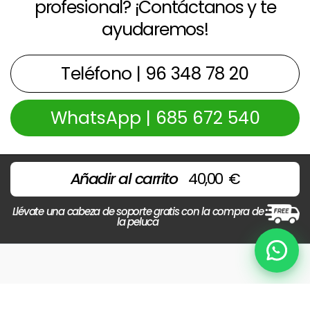
profesional? ¡Contáctanos y te
ayudaremos!
Teléfono | 96 348 78 20
WhatsApp | 685 672 540
Añadir al carrito
40,00
€
Llévate una cabeza de soporte gratis con la compra de
la peluca
Chat
Copyright © 2026 Centros Beltran | Powered by
Beltrán
Preguntas Frecuentes