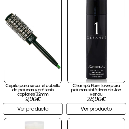
Cepillo para secar el cabello
Champú Fiber Love para
de pelucas y prótesis
pelucas sintéticas de Jon
capilares 32mm
Renau
9,00
€
28,00
€
Ver producto
Ver producto