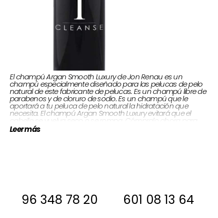
El champú Argan Smooth Luxury de Jon Renau es un
champú especialmente diseñado para las pelucas de pelo
natural de este fabricante de pelucas. Es un champú libre de
parabenos y de cloruro de sodio. Es un champú que le
aportará a tu peluca de pelo natural la hidratación que
necesita. El champú Argan Smooth Luxury evitará que el
cabello se vuelva seco o se rompa. Cómpralo ahora para
conseguir que tu peluca de pelo natural mantenga su
Leer más
perfecto estado durante más tiempo. ¡Cuidará su brillo y
color!
250 ml.
Envase:
Si estas interesada, antes de comprar
ponte en contacto con nosotros para
decirte si la tenemos en stock
96 348 78 20
601 08 13 64