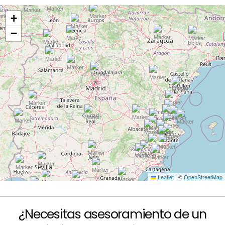
+
−
Leaflet
|
©
OpenStreetMap
¿Necesitas asesoramiento de un