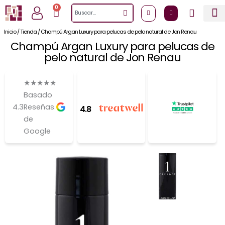
Ir
0
Cart
Search
al
contenido
Inicio
/
Tienda
/
Champú Argan Luxury para pelucas de pelo natural de Jon Renau
Champú Argan Luxury para pelucas de
pelo natural de Jon Renau
★
★
★
★
★
Basado
4.3
Reseñas
4.8
de
Google