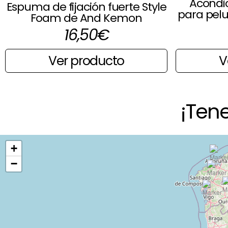
Acondic
Espuma de fijación fuerte Style
para pelu
Foam de And Kemon
16,50
€
Ver producto
V
¡Ten
+
−