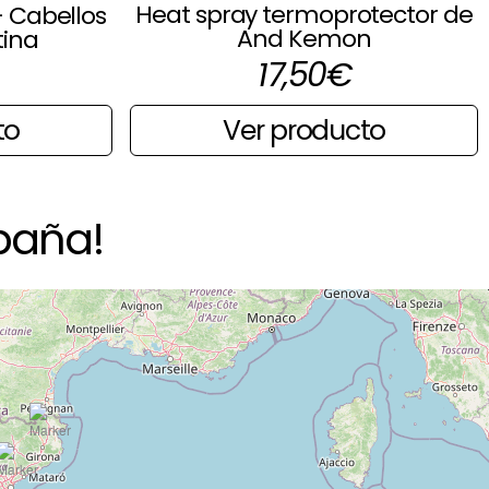
Heat spray termoprotector de
 Cabellos
And Kemon
tina
17,50
€
to
Ver producto
paña!