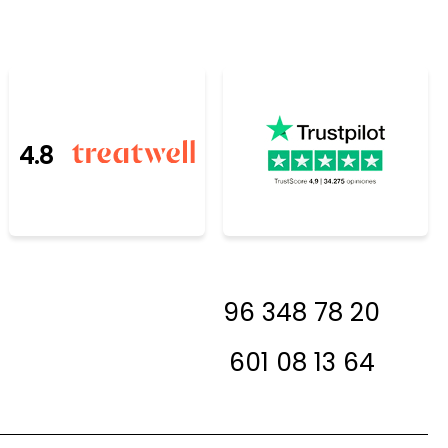
4.8
resada, antes de
96 348 78 20
 en contacto con
a decirte si la
601 08 13 64
 en stock