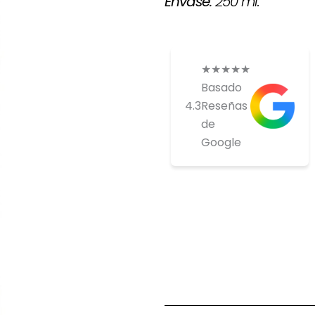
250 ml.
Envase:
★
★
★
★
★
Basado
4.3
Reseñas
de
Google
Si estas inte
comprar ponte
nosotros par
tenemos