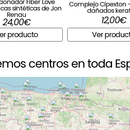
ionador Fiber Love
Complejo Cipexton -
cas sintéticas de Jon
dañados kera
Renau
12,00
€
24,00
€
Ver produc
er producto
emos centros en toda Es