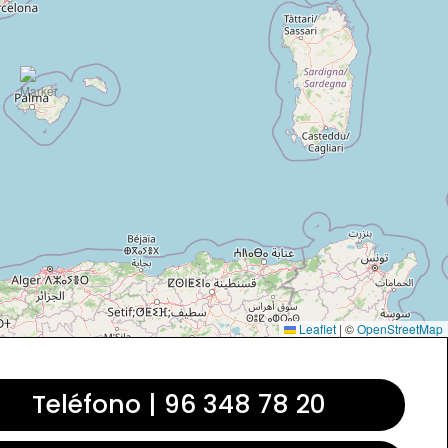
Leaflet
|
©
OpenStreetMap
Teléfono | 96 348 78 20