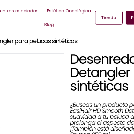
entros asociados
Estética Oncológica
Tienda
P
Blog
ler para pelucas sintéticas
Desenred
Detangler
sintéticas
¿Buscas un producto pa
EasiHair HD Smooth Deta
suavidad a tu peluca d
prolonga el aspecto de
¡También está diseñado