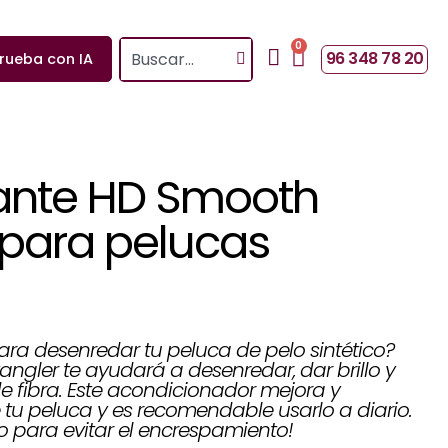
0
Search
Cart
96 348 78 20
rueba con IA
ante HD Smooth
 para pelucas
ra desenredar tu peluca de pelo sintético?
ngler te ayudará a desenredar, dar brillo y
e fibra. Este acondicionador mejora y
 tu peluca y es recomendable usarlo a diario.
 para evitar el encrespamiento!