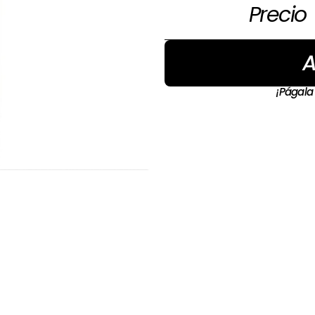
Precio
A
¡Págala