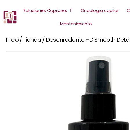
Ir
al
Soluciones Capilares
Oncología capilar
C
contenido
Mantenimiento
Inicio
/
Tienda
/
Desenredante HD Smooth Detang