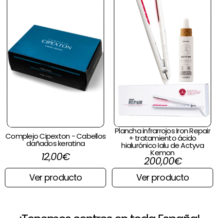
Plancha infrarrojos Iron Repair
Complejo Cipexton - Cabellos
+ tratamiento ácido
dañados keratina
hialurónico Ialu de Actyva
Kemon
12,00
€
200,00
€
Ver producto
Ver producto