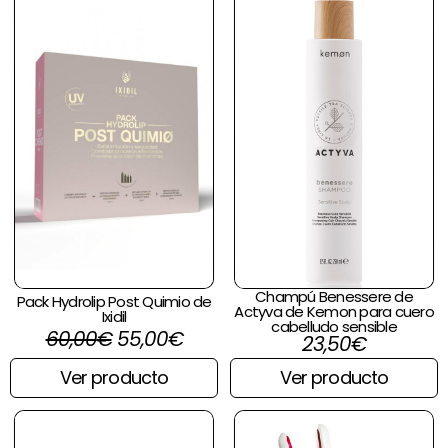
era:
es:
60,00€.
55,00€.
Champú Benessere de
Pack Hydrolip Post Quimio de
Actyva de Kemon para cuero
Ixidil
cabelludo sensible
60,00
€
55,00
€
23,50
€
Ver producto
Ver producto