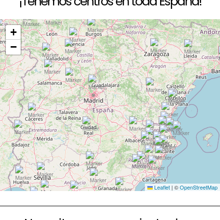
¡Tenemos centros en toda España!
+
−
Leaflet
|
©
OpenStreetMap