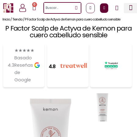
Ir
0
Cart
Search
al
contenido
Inicio
/
Tienda
/
P Factor Scalp de Actyva de Kemon para cuero cabelludo sensible
P Factor Scalp de Actyva de Kemon para
cuero cabelludo sensible
★
★
★
★
★
Basado
4.3
Reseñas
4.8
de
Google