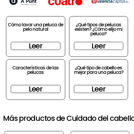
Cómo lavar una peluca de
¿Qué tipos de pelucas
pelo natural
existen? ¿Cómo elijo mi
peluca?
Leer
Leer
Características de las
¿Qué tipo de cabello es
pelucas
mejor para una peluca?
Leer
Leer
Más productos de Cuidado del cabell
El
El
precio
precio
original
actual