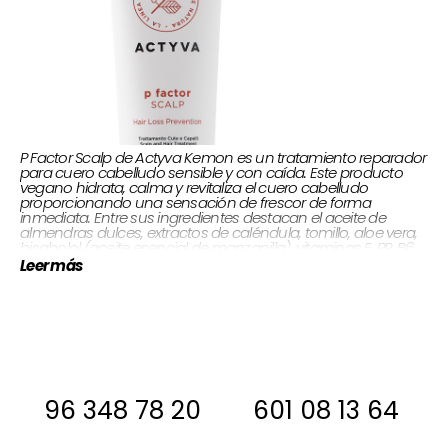
P Factor Scalp de Actyva Kemon es un tratamiento reparador
para cuero cabelludo sensible y con caída. Este producto
vegano hidrata, calma y revitaliza el cuero cabelludo
proporcionando una sensación de frescor de forma
inmediata. Entre sus ingredientes destacan el aceite de
almendras dulces, extractos de caléndula, tomillo, aloe vera,
bisabolol (aceite esencial de manzanilla), vitaminas E, PP, B6,
H, provitamina B5 y mentol. ¡Es ideal para hombres y mujeres
Leer más
con alopecia y para pacientes oncológicos!
150 ml
Envase:
Si estas interesada, antes de comprar
ponte en contacto con nosotros para
decirte si la tenemos en stock
96 348 78 20
601 08 13 64