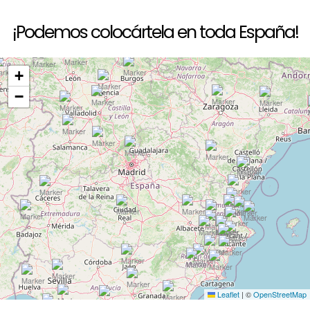
¡Podemos colocártela en toda España!
+
−
Leaflet
|
©
OpenStreetMap