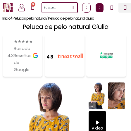
Ir
0
Cart
Search
al
contenido
Inicio
/ Pelucas pelo natural
/ Peluca de pelo natural Giulia
Peluca de pelo natural Giulia
★
★
★
★
★
Basado
4.3
Reseñas
4.8
de
Google
Video