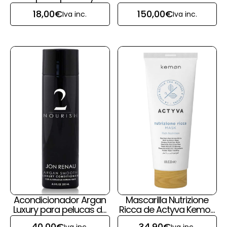
prótesis capilar
18,00
€
150,00
€
Iva inc.
Iva inc.
Acondicionador Argan
Mascarilla Nutrizione
Luxury para pelucas de
Ricca de Actyva Kemon
pelo natural de Jon
para pelucas y prótesis
40,00
€
34,90
€