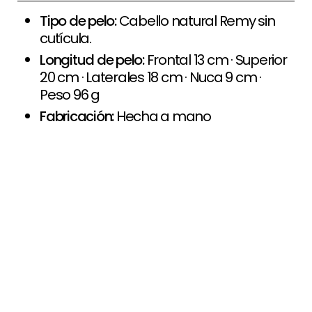
Tipo de pelo:
Cabello natural Remy sin
cutícula.
Longitud de pelo:
Frontal 13 cm · Superior
20 cm · Laterales 18 cm · Nuca 9 cm ·
Peso 96 g
Fabricación:
Hecha a mano
+
Paso a paso de comprar la peluca
+
Opciones de financiación
+
Devolución limitada