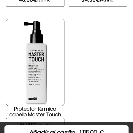
Iva inc.
Iva inc.
Renau
capilares
Protector térmico
cabello Master Touch
de Glossco
16,00
€
Iva inc.
Añadir al carrito
1.115,00
€