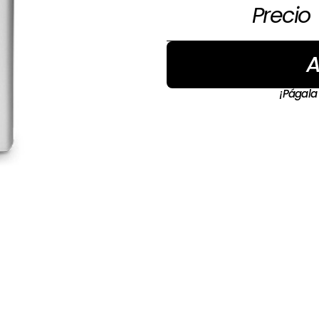
Precio
A
¡Págala