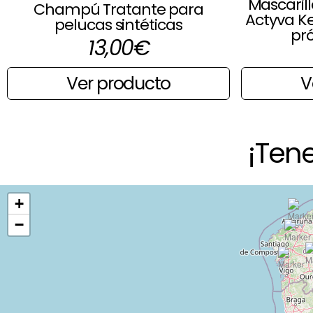
Mascarill
Champú Tratante para
Actyva K
pelucas sintéticas
pró
13,00
€
Ver producto
V
¡Ten
+
−