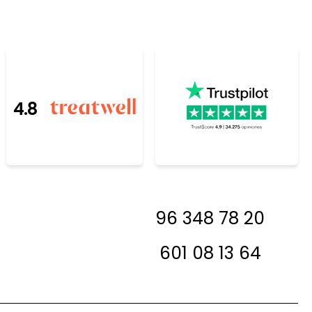
4.8
resada, antes de
96 348 78 20
 en contacto con
a decirte si la
601 08 13 64
 en stock