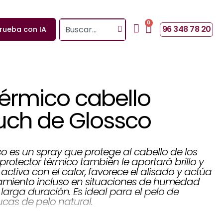
0
Search
Cart
96 348 78 20
rueba con IA
térmico cabello
uch de Glossco
o es un spray que protege al cabello de los
protector térmico también le aportará brillo y
activa con el calor, favorece el alisado y actúa
pamiento incluso en situaciones de humedad
 larga duración. Es ideal para el pelo de
ucas de pelo natural.