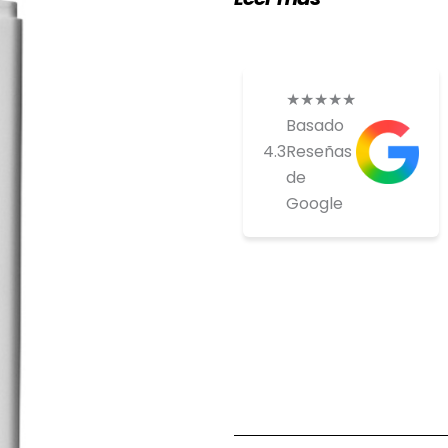
★
★
★
★
★
Basado
4.3
Reseñas
de
Google
Si estas inte
comprar ponte
nosotros par
tenemos