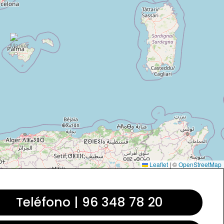
Leaflet
|
©
OpenStreetMap
Teléfono | 96 348 78 20