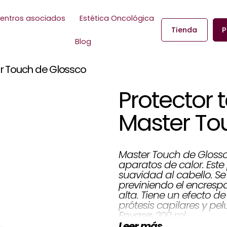
entros asociados
Estética Oncológica
Tienda
P
Blog
er Touch de Glossco
Protector 
Master To
Master Touch de Glossc
aparatos de calor. Este 
suavidad al cabello. Se 
previniendo el encres
alta. Tiene un efecto de
prótesis capilares y pel
200 ml
Envase:
Leer más