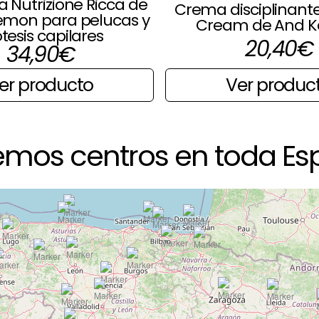
a Nutrizione Ricca de
Crema disciplinant
emon para pelucas y
Cream de And 
tesis capilares
20,40
€
34,90
€
Ver produc
er producto
emos centros en toda Es