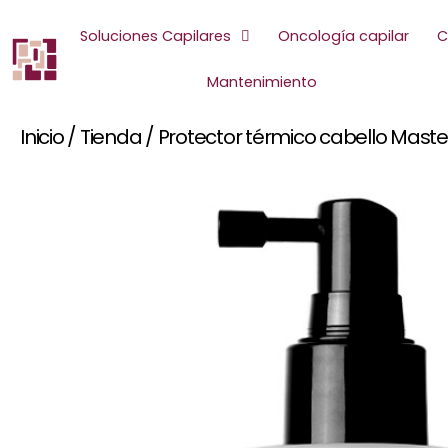
Ir
al
Soluciones Capilares
Oncología capilar
C
contenido
Mantenimiento
Inicio
/
Tienda
/
Protector térmico cabello Mast