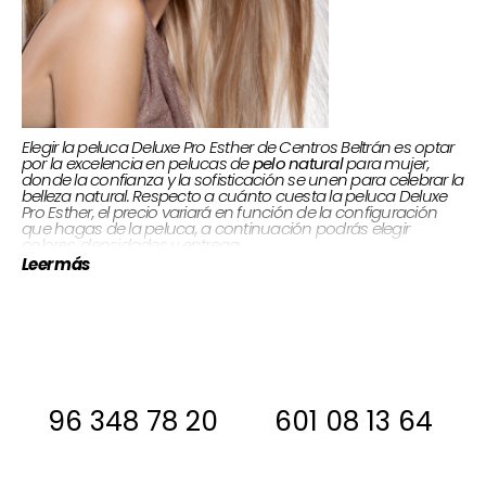
Elegir la peluca Deluxe Pro Esther de Centros Beltrán es optar
para mujer,
pelo natural
por la excelencia en pelucas de
donde la confianza y la sofisticación se unen para celebrar la
belleza natural. Respecto a cuánto cuesta la peluca Deluxe
Pro Esther, el precio variará en función de la configuración
que hagas de la peluca, a continuación podrás elegir
colores, densidades y entrega.
Es importante que sepas que el peinado que aparece en la
Leer más
imagen no es el que te llegará, si quieres este peinado te lo
deberá de hacer tu peluquera de confianza.
Si estas interesada, antes de comprar
ponte en contacto con nosotros para
decirte si la tenemos en stock
96 348 78 20
601 08 13 64