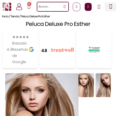
Ir
0
Cart
Search
al
contenido
Inicio
/
Tienda
/
Peluca Deluxe Pro Esther
Peluca Deluxe Pro Esther
★
★
★
★
★
Basado
4.3
Reseñas
4.8
de
Google