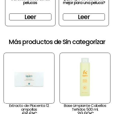
pelucas
mejor para una peluca?
Leer
Leer
Más productos de Sin categorizar
Extracto de Placenta 12
Base Limpiante Cabellos
ampollas
Teñidos 500 ml.
68,61
€
39,90
€