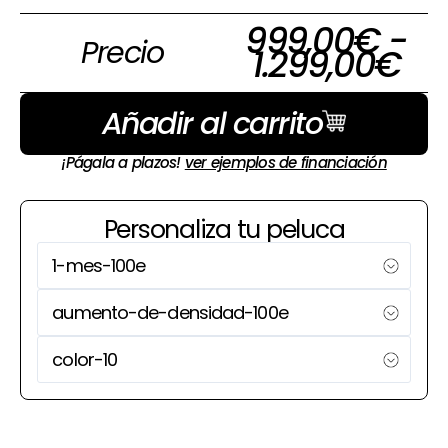
Ra
999,00
€
-
Precio
de
1.299,00
€
pre
de
Añadir al carrito
99
ha
¡Págala a plazos!
ver ejemplos de financiación
1.
Personaliza tu peluca