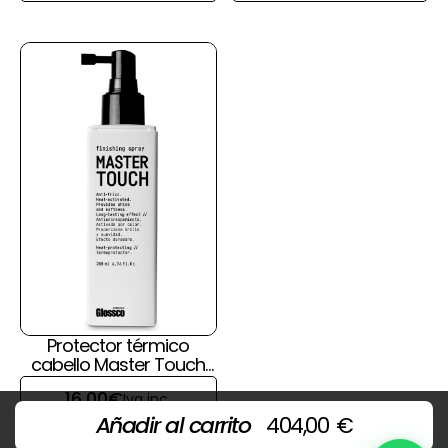
Protector térmico
cabello Master Touch
de Glossco
16,00
€
Iva inc.
Añadir al carrito
404,00
€