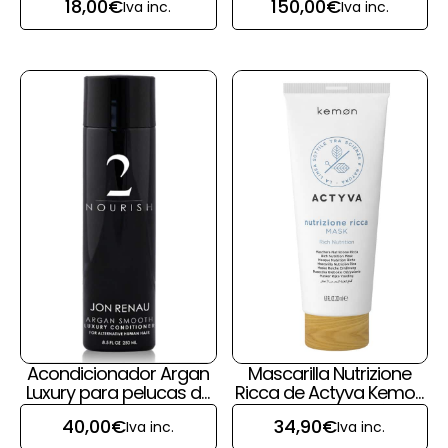
18,00
€
150,00
€
Iva inc.
Iva inc.
Acondicionador Argan
Mascarilla Nutrizione
Luxury para pelucas de
Ricca de Actyva Kemon
pelo natural de Jon
para pelucas y prótesis
40,00
€
34,90
€
Iva inc.
Iva inc.
Renau
capilares