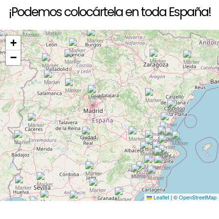
¡Podemos colocártela en toda España!
+
−
Leaflet
|
©
OpenStreetMap