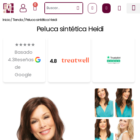
Ir
0
Cart
Search
al
contenido
Inicio
/
Tienda
/
Peluca sintética Heidi
Peluca sintética Heidi
★
★
★
★
★
Basado
4.3
Reseñas
4.8
de
Google