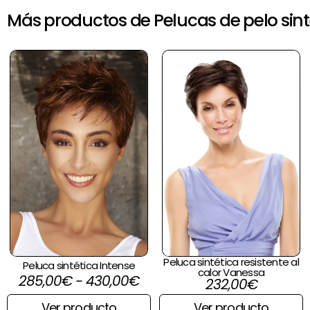
Más productos de Pelucas de pelo sint
Rango
de
precios:
desde
285,00€
hasta
430,00€
Peluca sintética resistente al
Peluca sintética Intense
calor Vanessa
285,00
€
-
430,00
€
232,00
€
Ver producto
Ver producto