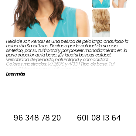
Heidi de Jon Renau es una peluca de pelo largo ondulado la
colección SmartLace. Destaca por la calidad de su pelo
sintético, por su tul frontal y por poseer monofilamento en la
parte superior de la base. ¡Es ideal si buscas calidad,
versatilidad de peinado, naturalidad y comodidad!
: Tul
Tipo de base
: 14/26S10 y 4/33 |
Colores mostrados
frontal/ Monofilamento/ Base abierta
Flequillo 17,8 cm |
Largos cabello:
Sintético |
Tipo de cabello:
Leer más
Corona 38 cm | Nuca 23 cm | Lados & atrás 26 cm
Si estas interesada, antes de comprar
ponte en contacto con nosotros para
decirte si la tenemos en stock
96 348 78 20
601 08 13 64