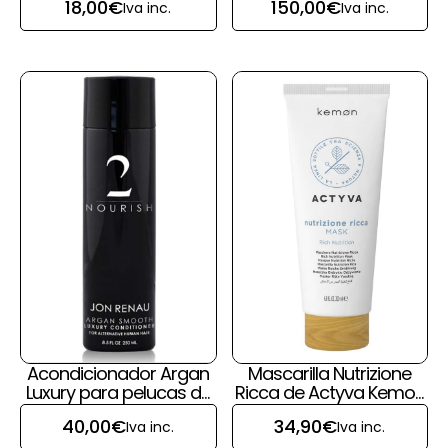
18,00
€
150,00
€
Iva inc.
Iva inc.
Acondicionador Argan
Mascarilla Nutrizione
Luxury para pelucas de
Ricca de Actyva Kemon
pelo natural de Jon
para pelucas y prótesis
40,00
€
34,90
€
Iva inc.
Iva inc.
Renau
capilares