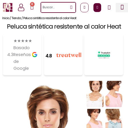
Ir
0
Cart
Search
al
contenido
Inicio
/
Tienda
/
Peluca sintética resistente al calor Heat
Peluca sintética resistente al calor Heat
★
★
★
★
★
Basado
4.3
Reseñas
4.8
de
Google