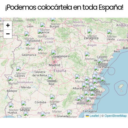
¡Podemos colocártela en toda España!
+
−
Leaflet
|
©
OpenStreetMap