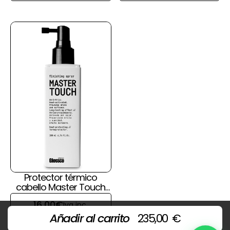
Protector térmico
cabello Master Touch
de Glossco
16,00
€
Iva inc.
Añadir al carrito
235,00
€