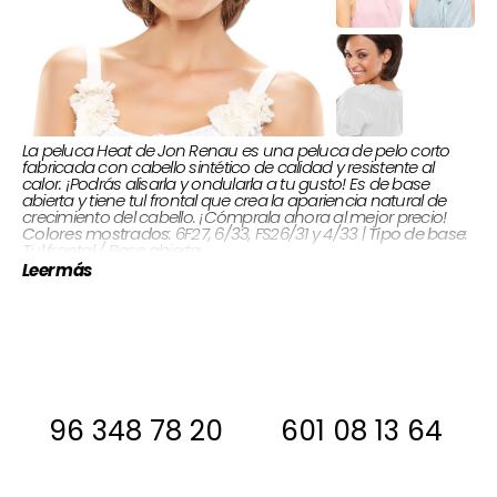
La peluca Heat de Jon Renau es una peluca de pelo corto
fabricada con cabello sintético de calidad y resistente al
calor. ¡Podrás alisarla y ondularla a tu gusto! Es de base
abierta y tiene tul frontal que crea la apariencia natural de
crecimiento del cabello. ¡Cómprala ahora al mejor precio!
:
Tipo de base
: 6F27, 6/33, FS26/31 y 4/33 |
Colores mostrados
Tul frontal / Base abierta
Flequillo 10,2 cm |
Largos cabello:
Sintético |
Tipo de cabello:
Leer más
Corona 17,8 cm | Nuca 11,4 cm | Lados & atrás 12,7 cm
Si estas interesada, antes de comprar
ponte en contacto con nosotros para
decirte si la tenemos en stock
96 348 78 20
601 08 13 64