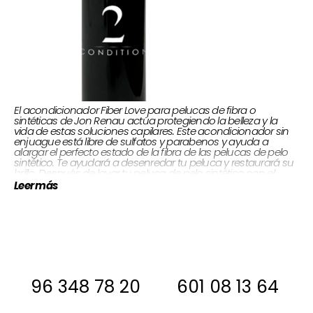
El acondicionador Fiber Love para pelucas de fibra o
sintéticas de Jon Renau actúa protegiendo la belleza y la
vida de estas soluciones capilares. Este acondicionador sin
enjuague está libre de sulfatos y parabenos y ayuda a
alargar el perfecto estado de la fibra de las pelucas de pelo
sintético. Te ayudará a desenredar tu peluca y restaurará su
brillo. Después de lavar tu peluca de pelo sintético con el
champú EasiHair rocía este acondicionador y déjala secar al
Leer más
aire. ¡Recuerda que con estas pelucas nunca puedes utilizar
aparatos de calor como secadores o planchas!
250 ml.
Envase:
Si estas interesada, antes de comprar
ponte en contacto con nosotros para
decirte si la tenemos en stock
96 348 78 20
601 08 13 64