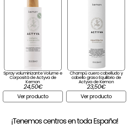
Spray voluminizante Volume e
Champú cuero cabelludo y
Corposità de Actyva de
cabello graso Equilibrio de
Kemon
Actyva de Kemon
24,50
€
23,50
€
Ver producto
Ver producto
¡Tenemos centros en toda España!