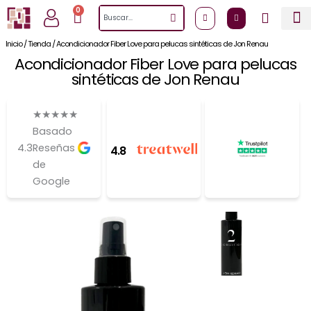
Ir
0
Cart
Search
al
contenido
Inicio
/
Tienda
/
Acondicionador Fiber Love para pelucas sintéticas de Jon Renau
Acondicionador Fiber Love para pelucas
sintéticas de Jon Renau
★
★
★
★
★
Basado
4.3
Reseñas
4.8
de
Google