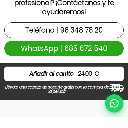
profesional? ¡Contáctanos y te
ayudaremos!
Teléfono | 96 348 78 20
WhatsApp | 685 672 540
Añadir al carrito
24,00
€
Llévate una cabeza de soporte gratis con la compra de
la peluca
Chat
Copyright © 2026 Centros Beltran | Powered by
Beltrán
Preguntas Frecuentes